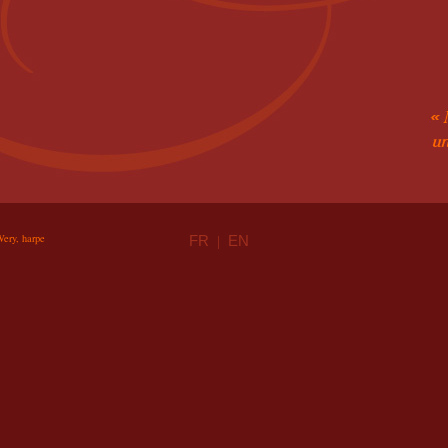
Wery, harpe
FR
EN
|