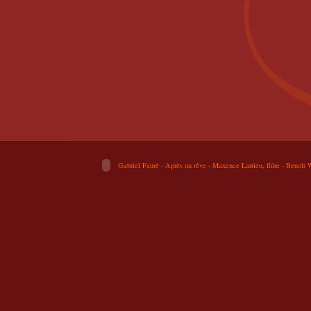
Gabriel Fauré - Après un rêve - Maxence Larrieu, flûte - Benoît 